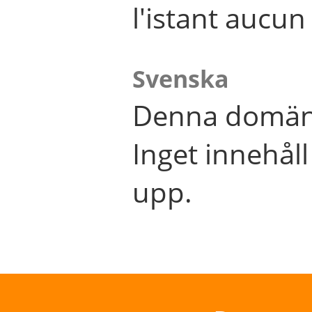
l'istant aucu
Svenska
Denna domän 
Inget innehål
upp.